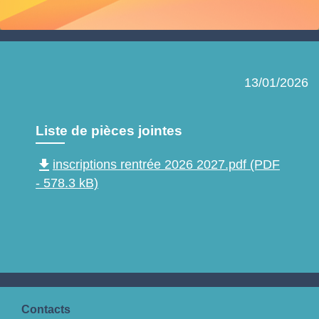
13/01/2026
Liste de pièces jointes
file_download
inscriptions rentrée 2026 2027.pdf (PDF
- 578.3 kB)
Contacts