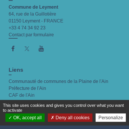
Commune de Leyment
64, rue de la Guillotière
01150 Leyment - FRANCE
+33 4 74 34 92 23
Contact par formulaire
Liens
Communauté de communes de la Plaine de l'Ain
Préfecture de l'Ain
CAF de l'Ain
Réseau des communes
This site uses cookies and gives you control over what you want
Agence Nationale Des Titres Sécurisés
to activate
OK, accept all
Deny all cookies
Personalize
Mentions légales
-
Politique de confidentialité
-