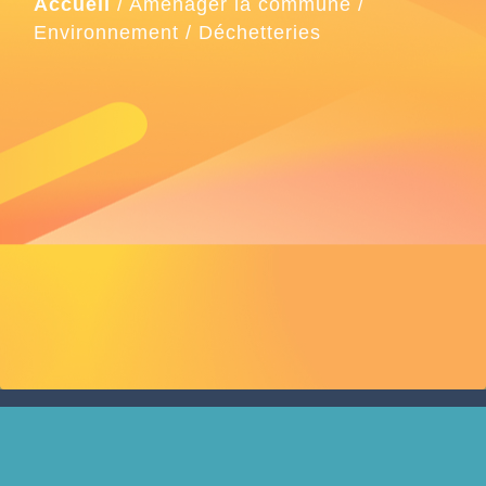
Accueil
/
Aménager la commune
/
Environnement
/
Déchetteries